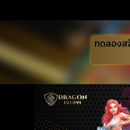
Skip
to
content
ทดลองสล็อ