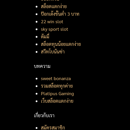
สล็อตแตกง่าย
ป๊อกเด้งขั้นต่ำ 3 บาท
22 win slot
sky sport slot
ดัมมี่
สล็อตทุนน้อยแตกง่าย
สวีทโบนันซ่า
บทความ
sweet bonanza
รวมสล็อตทุกค่าย
Platipus Gaming
เว็บสล็อตแตกง่าย
เกี่ยวกับเรา
สมัครสมาชิก