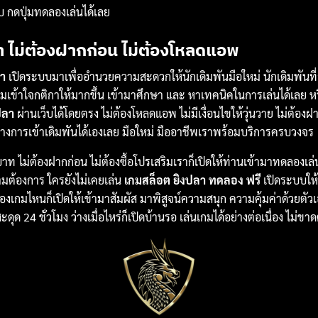
ชอบ กดปุ่มทดลองเล่นได้เลย
 ไม่ต้องฝากก่อน ไม่ต้องโหลดแอพ
ค้นหา
า
เปิดระบบมาเพื่ออำนวยความสะดวกให้นักเดิมพันมือใหม่ นักเดิมพันที่ยั
สำหรับ:
ข้าใจกติกาให้มากขึ้น เข้ามาศึกษา และ หาเทคนิคในการเล่นได้เลย หร
ปลา
ผ่านเว็บได้โดยตรง ไม่ต้องโหลดแอพ ไม่มีเงื่อนไขให้วุ่นวาย ไม่ต้อ
กแนวทางการเข้าเดิมพันได้เองเลย มือใหม่ มืออาชีพเราพร้อมบริการครบวงจ
บาท ไม่ต้องฝากก่อน ไม่ต้องซื้อโปรเสริมเราก็เปิดให้ท่านเข้ามาทดลองเล่
ามต้องการ ใครยังไม่เคยเล่น
เกมสล็อต ยิงปลา ทดลอง ฟรี
เปิดระบบให
งเกมไหนก็เปิดให้เข้ามาสัมผัส มาพิสูจน์ความสนุก ความคุ้มค่าด้วยตัว
ุด 24 ชั่วโมง ว่างเมื่อไหร่ก็เปิดบ้านรอ เล่นเกมได้อย่างต่อเนื่อง ไม่ข