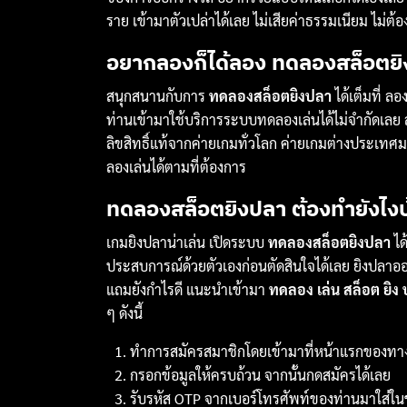
ราย เข้ามาตัวเปล่าได้เลย ไม่เสียค่าธรรมเนียม ไม่ต้อ
อยากลองก็ได้ลอง ทดลองสล็อตยิงป
สนุกสนานกับการ
ทดลองสล็อตยิงปลา
ได้เต็มที่ ล
ท่านเข้ามาใช้บริการระบบทดลองเล่นได้ไม่จำกัดเลย ล
ลิขสิทธิ์แท้จากค่ายเกมทั่วโลก ค่ายเกมต่างประเทศม
ลองเล่นได้ตามที่ต้องการ
ทดลองสล็อตยิงปลา ต้องทำยังไงบ้
เกมยิงปลาน่าเล่น เปิดระบบ
ทดลองสล็อตยิงปลา
ได
ประสบการณ์ด้วยตัวเองก่อนตัดสินใจได้เลย ยิงปลาออนไล
แถมยังกำไรดี แนะนำเข้ามา
ทดลอง เล่น สล็อต ยิง
ๆ ดังนี้
ทำการสมัครสมาชิกโดยเข้ามาที่หน้าแรกของทางเ
กรอกข้อมูลให้ครบถ้วน จากนั้นกดสมัครได้เลย
รับรหัส OTP จากเบอร์โทรศัพท์ของท่านมาใส่ในช