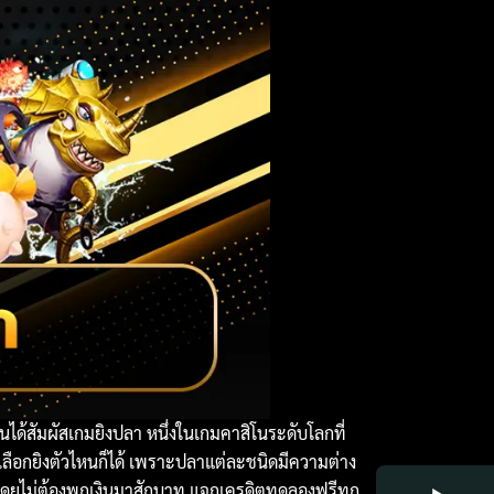
นได้สัมผัสเกมยิงปลา หนึ่งในเกมคาสิโนระดับโลกที่
ม เลือกยิงตัวไหนก็ได้ เพราะปลาแต่ละชนิดมีความต่าง
้โดยไม่ต้องพกเงินมาสักบาท แจกเครดิตทดลองฟรีทุก