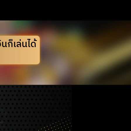
นก็เล่นได้