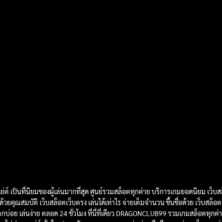
 เป็นที่นิยมของผู้เล่นมากที่สุด ศูนย์รวมสล็อตทุกค่าย บริการเกมยอดนิยม เว็บส
คุณสมบัติ เว็บสล็อตเว็บตรง เล่นได้เท่าไร จ่ายเต็มจำนวน ขึ้นชื่อด้วย เว็บสล็อตเว
กบ่อย เล่นง่าย ตลอด 24 ชั่วโมง ที่นี่ที่เดียว DRAGONCLUB99 รวมเกมสล็อตทุกค่าย