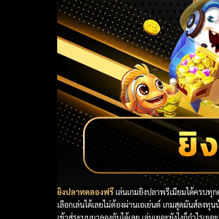
ยิงปลาทดลองฟรี
เล่นเกมยิงปลาพรีเมียมได้ครบทุกค
เลือกเล่นได้เลยไม่ต้องผ่านเอเย่นต์ เกมสุดมันส์ลงทุ
เข้าสู่ระบบมาลองกันได้เลย เล่นเยอะยังไงก็กำไรเยอะ ท