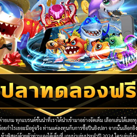
่ายเกม ทุกแบรนด์ชั้นนำที่เราได้นำเข้ามาอย่างจัดเต็ม เลือกเล่นได้เ
นน้อยกำไรเยอะมีอยู่จริง ท่านแค่ลงทุนกับการซื้อปืนยิงปลา จากนั้นเลือก
้าพิสูจน์ด้วยตัวท่านเองได้เต็มที่ เกมน่าเล่นประจำปี 2024 ใครเล่นก็ง่า