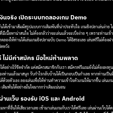
้เงินจริง เปิดระบบทดลองเกม Demo
ได้เข้ามาสัมผัสรูปแบบการเดิมพันที่น่าประทับใจ เกมยิงปลาเล่นง่าย ได
ีเนื้อหาน่าสนใจ ไม่ต้องกลัวว่าจะเล่นแล้วจะเบื่อง่าย ๆ เพราะท่านเข้า
ลองให้ท่านได้เล่นเกมยิงปลาฉบับ Demo ได้อิสระเลย เล่นฟรีไม่ต้องฝ
ิดหวัง
 ไม่มีค่าสมัคร มือใหม่ห้ามพลาด
ด้อย่างไร้ขีดจำกัด แค่สมัครสมาชิกกับเรา สมัครฟรีแถมยังไม่ต้องลงทุน
งท่านแล้วมาสนุก รับกำไรกลับบ้านได้เป็นกอบเป็นกำเลย หากท่านเป็น
จได้ด้วยตัวเอง ลองเล่นเพื่อให้ท่านทำความเข้าใจตัวเกมให้มากขึ้น เล่น
จ เดิมพันได้อย่างมั่นใจมากกว่าเดิมแน่นอน
ผ่านเว็บ รองรับ iOS และ Android
มหาที่อื่นให้เสียเวลาเลย เข้ามาเล่นเกมกับเราได้ฟรีเลย เล่นผ่านเว็บได