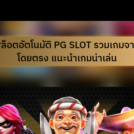
ล็อตอัตโนมัติ PG SLOT รวมเกมจา
โดยตรง แนะนำเกมน่าเล่น