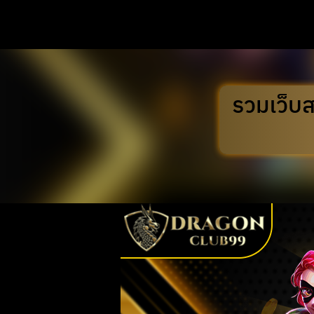
Skip
to
content
รวมเว็บส