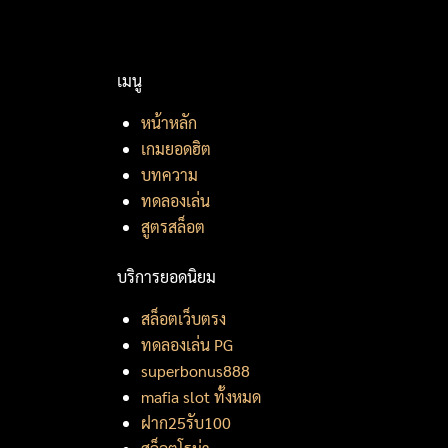
เมนู
หน้าหลัก
เกมยอดฮิต
บทความ
ทดลองเล่น
สูตรสล็อต
บริการยอดนิยม
สล็อตเว็บตรง
ทดลองเล่น PG
superbonus888
mafia slot ทั้งหมด
ฝาก25รับ100