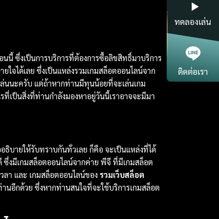
ทดลองเล่น
้ ซึ่งเป็นการบริการที่ต้องการซื้อลิขสิทธิ์มาบริการ
บายใจได้เลย ซึ่งเป็นแหล่งรวมเกมสล็อตออนไลน์จาก
ติดต่อเรา
เล่นนะครับ แต่ถ้าหากท่านมีทุนน้อยที่จะเล่นเกม
ที่เป็นสิ่งที่ท่านกำลังมองหาอยู่วันนี้เราอาจจะมีมา
ออธิบายให้รับทราบกันทั่วเลย ก็คือ
จะเป็นแหล่งที่ได้
 ซึ่งมีเกมสล็อตออนไลน์จากค่าย พีจี ที่มีเกมสล็อต
ลอดเวลา และ เกมสล็อตออนไลน์ของ
รวมเว็บสล็อต
ท่านอีกด้วย ซึ่งหากท่านสนใจที่จะใช้บริการเกมสล็อต