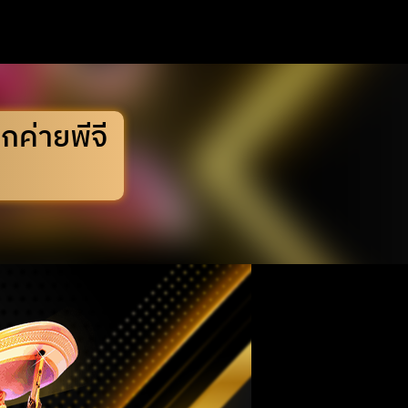
กค่ายพีจี