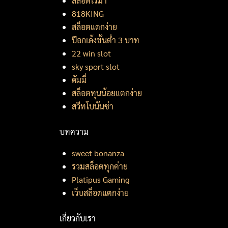
สล็อตโรม่า
818KING
สล็อตแตกง่าย
ป๊อกเด้งขั้นต่ำ 3 บาท
22 win slot
sky sport slot
ดัมมี่
สล็อตทุนน้อยแตกง่าย
สวีทโบนันซ่า
บทความ
sweet bonanza
รวมสล็อตทุกค่าย
Platipus Gaming
เว็บสล็อตแตกง่าย
เกี่ยวกับเรา