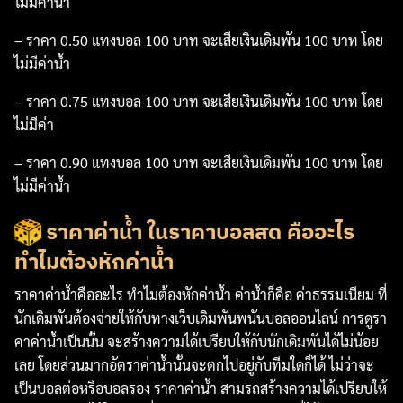
ไม่มีค่าน้ำ
– ราคา 0.50 แทงบอล 100 บาท จะเสียเงินเดิมพัน 100 บาท โดย
ไม่มีค่าน้ำ
– ราคา 0.75 แทงบอล 100 บาท จะเสียเงินเดิมพัน 100 บาท โดย
ไม่มีค่า
– ราคา 0.90 แทงบอล 100 บาท จะเสียเงินเดิมพัน 100 บาท โดย
ไม่มีค่าน้ำ
ราคาค่าน้ำ ในราคาบอลสด คืออะไร
ทำไมต้องหักค่าน้ำ
ราคาค่าน้ำคืออะไร ทำไมต้องหักค่าน้ำ ค่าน้ำก็คือ ค่าธรรมเนียม ที่
นักเดิมพันต้องจ่ายให้กับทางเว็บเดิมพันพนันบอลออนไลน์ การดูรา
คาค่าน้ำเป็นนั้น จะสร้างความได้เปรียบให้กับนักเดิมพันได้ไม่น้อย
เลย โดยส่วนมากอัตราค่าน้ำนั้นจะตกไปอยู่กับทีมใดก็ได้ ไม่ว่าจะ
เป็นบอลต่อหรือบอลรอง ราคาค่าน้ำ สามรถสร้างความได้เปรียบให้