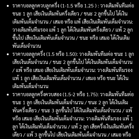
ราคาบอลลูกควบลูกครึ่ง (1-1.5 หรือ 1.25 ) : วางเดิมพันทีมต่อ
ชนะ 1 ลูก เสียเงินเดิมพันครึ่งเดียว / ชนะ 2 ลูกขึ้นไป ได้เงิน
เดิมพันเต็มจำนวน / เสมอ หรือ แพ้ เสียเงินเดิมพันเต็มจำนวน:
วางเดิมพันทีมรอง แพ้ 1 ลูก ได้เงินเดิมพันครึ่งเดียว / แพ้ 2 ลูก
ขึ้นไป เสียเงินเดิมพันเต็มจำนวน / ชนะ หรือ เสมอ ได้เงินเดิม
พันเต็มจำนวน
ราคาบอลลูกครึ่ง (1.5 หรือ 1.50): วางเดิมพันทีมต่อ ชนะ 1 ลูก
เสียเงินเต็มจำนวน / ชนะ 2 ลูกขึ้นไป ได้เงินเดิมพันเต็มจำนวน
/ แพ้ หรือ เสมอ เสียเงินเดิมพันเต็มจำนวน: วางเดิมพันทีมรอง
แพ้ 1 ลูก เสียเงินเดิมพันเต็มจำนวน / เสมอ หรือ ชนะ ได้เงิน
เดิมพันเต็มจำนวน
ราคาบอลลูกครึ่งควบสอง (1.5-2 หรือ 1.75): วางเดิมพันทีมต่อ
ชนะ 1 ลูก เสียเงินเดิมพันเต็มจำนวน / ชนะ 2 ลูก ได้เงินเดิม
พันครึ่งเดียว / ชนะ 3 ลูกขึ้นไป ได้เงินเดิมพันเต็มจำนวน / แพ้
หรือ เสมอ เสียเงินเดิมพันเต็มจำนวน: วางเดิมพันทีมรอง แพ้ 1
ลูก ได้เงินเดิมพันเต็มจำนวน / แพ้ 2 ลูก เสียครึ่งเงินเดิมพันครึ่ง
เดียว / แพ้ 3 ลูกขึ้นไป เสียเงินเดิมพันเต็มจำนวน / เสมอ หรือ