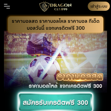
Skip
เข้าสู่ระบบ
to
content
ราคาบอลสด ราคาบอลไหล ราคาบอล ทีเด็ด
บอลวันนี้ แจกเครดิตฟรี 300