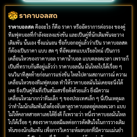
ราคาบอลสด
ราคาบอลสด
คืออะไร ก็คือ ราคา หรืออัตราการต่อรอง ของคู่
ทีมฟุตบอลที่กำลังจะลงแข่งขัน และเป็นคู่ที่นักเดิมพันจะวาง
เดิมพัน นั้นเอง ซึ่งแน่นอน ชื่อก็บอกอยู่แล้วว่าเป็น ราคาบอลสด
ก็ต้องเป็นราคา แบบ สด ๆ ที่อัพเดทแบบเรียลไทม์ เป็นการ
เคลื่อนไหวของราคาบอล ราคาน้ำบอล แบบตลอดเวลา เพราะก็
เป็นที่ทราบกันดีอยู่แล้วว่า ราคาบอลนั้น มันไหลไปได้เรื่อย ๆ
จนวินาทีสุดท้ายก่อนการแข่งขัน ไหลไปตามสถานการณ์ ความ
เคลื่อนไหวของทีมฟุตบอล ทำให้ราคาบอลมันไม่เคยจะนิ่งได้
เลย ยิ่งเป็นคู่ทีมที่เป็นสโมสรชื่อดังด้วยแล้ว ยิ่งมีความ
เคลื่อนไหวมากกว่าทีมเล็ก ๆ ของประเทศเล็ก ๆ นี่เป็นเหตุผล
ว่าทำไมนักเดิมพันถึงต้องจับตาดูราคาบอลอยู่ตลอดเวลา แบบ
ไม่ให้คลาดสายตาเลยได้ยิ่งดี ก็เพราะว่า หนึ่งราคาบอลมันไหล
ไปได้เรื่อย ๆ สองราคาบอลมีผลต่อการตัดสินใจในการวางเดิม
พันของนักเดิมพัน เพื่อการวิเคราะห์ผลบอกที่มีความแม่นยำ