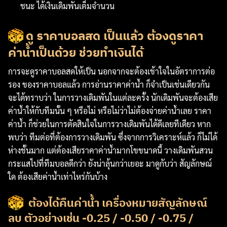
ชนะ ได้เงินเดิมพันเต็มจำนวน
ดู ราคาบอลสด เป็นแล้ว ต้องดูราคา
ค่าน้ำเป็นด้วย ช่วยทำเงินได้
การจะดูราคาบอลสดให้เป็น นอกจากจะต้องเข้าใจในอัตราการต่อ
รอง ของราคาบอลแล้ว การอ่านราคาค่าน้ำ ก็จำเป็นเช่นเดียวกัน
จะได้ทราบว่า ในการวางเดิมพันในแต่ละครั้ง นักเดิมพันจะต้องเสีย
ค่าน้ำให้กับทีมนั้น ๆ หรือไม่ หรือไม่ว่าไม่ต้องจ่ายค่าน้ำเลย ราคา
ค่าน้ำ ก็ช่วยในการตัดสินใจในการวางเดิมพันได้ดีเลยทีเดียว หาก
พบว่า ทีมต่อที่ต้องการวางเดิมพัน ซึ่งจากการวิเคราะห์แล้ว ก็ไม่ได้
ห่างชั้นมาก แต่ต้องเสียราคาค่าน้ำมากโขขนาดนี้ วางเดิมพันสวน
กระแสไปที่ทีมบอลดีกว่า ยังน่าลุ้นกว่าเยอะ มาดูกับว่า สัญลักษณ์
ใด ต้องเสียค่าน้ำเท่าไหร่กันบ้าง
ต้องได้คืนค่าน้ำ เครื่องหมายสัญลักษณ์
ลบ ตัวอย่างเช่น -0.25 / -0.50 / -0.75 /