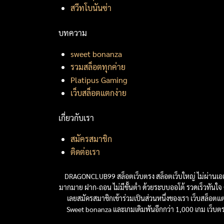
สวีทโบนันซ่า
บทความ
sweet bonanza
รวมสล็อตทุกค่าย
Platipus Gaming
เว็บสล็อตแตกง่าย
เกี่ยวกับเรา
สมัครสมาชิก
ติดต่อเรา
DRAGONCLUB99 สล็อตเว็บตรง สล็อตเว็บใหญ่ ไม่ผ่านเอเย่ต์
มากมาย ฝาก-ถอน ไม่มีขั้นต่ำ ด้วยระบบออโต้ รวดเร็วทันใจ ด้วย
เลยสมัครสมาชิกเข้าร่วมเป็นส่วนหนึ่งของเรา เว็บสล็อตแต
Sweet bonanza และเกมเดิมพันอีกกว่า 1,000 เกม เว็บตรง