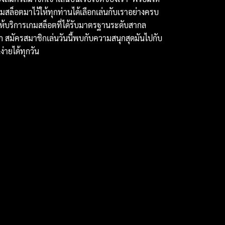
สล็อตมาไว้ให้ทุกท่านได้เลือกเล่นกับเราอย่างครบ
้ให้บริการเกมสล็อตที่ได้รับมาตรฐานระดับสากล
ลก สมัครสมาชิกเล่นวันนี้พบกับความสนุกสุดมันไปกับ
่ายได้ทุกวัน