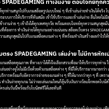
ง SPADEGAMING ทำเงินง่าย ตอบโจทย์ทุกคว
้ทุกท่านสนุกไปกับเกมสล็อตรูปแบบใหม่ ๆ ที่เข้าเล่นง่ายทำเงินได้จริ
ยระบบการให้บริการที่ทันสมัย เข้าใช้บริการและเข้าเล่นง่าย ลื่นไหลไม่ม
ข้างานง่าย ๆ เข้าถึงได้ทุกเพศทุกวัย พร้อมตอบโจทย์ทุกความสนุกสุดมั
กมที่ต้องการ ทำเงินง่ายได้ทุกเกมอย่างแน่นอน
สล็อตเว็บตรง SPADEGA
ามสนุกสุดมันไปกับเกมสล็อตเกมต่าง ๆ ที่พร้อมทำเงินสร้างผลกำไรให้ท
็บตรง SPADEGAMING เล่นง่าย ไม่มีการหักเปอ
ค้นหา
ยเกมสล็อตคุณภาพ ที่ทางเราได้ตั้งใจเลือกสรรเพื่อมาให้บริการทุกท่าน 
สำหรับ:
ล่นอย่างจุใจไม่มีเบื่อด้วยตัวเกมสล็อตต่าง ๆ ที่มีให้บริการมากมายกว่า 
บริการพร้อมกับอัตราการจ่ายของเกมต่าง ๆ ที่ให้มากกว่าทุก ๆ ที่ เพราะ
G
ทำเงินง่ายทุกเกม ไม่ว่าจะเล่นเกมไหนก็ลุ้นรับเงินรางวัลแจ็กพอตโบนัสได
ครเล่นวันนี้พร้อมรับโบนัสฟรีได้เลยทันที
ิการเกมสล็อตที่พร้อมจะตอบสนองทุกความต้องการของผู้เล่นทุกท่าน เพี