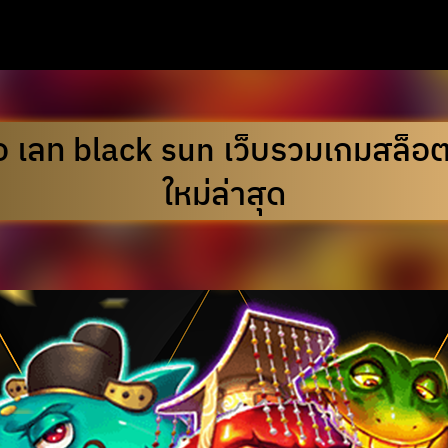
อ เลท black sun เว็บรวมเกมสล็อ
ใหม่ล่าสุด