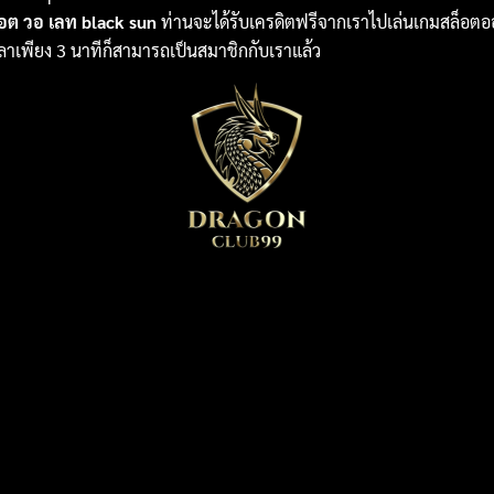
็อต วอ เลท
black sun
ท่านจะได้รับเครดิตฟรีจากเราไปเล่นเกมสล็อตออ
เวลาเพียง
3
นาทีก็สามารถเป็นสมาชิกกับเราแล้ว