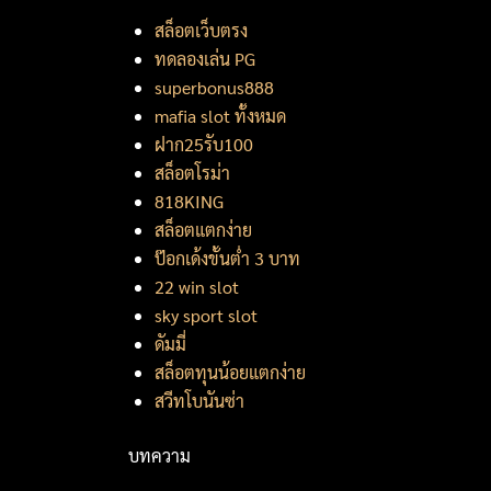
สล็อตเว็บตรง
ทดลองเล่น PG
superbonus888
mafia slot ทั้งหมด
ฝาก25รับ100
สล็อตโรม่า
818KING
สล็อตแตกง่าย
ป๊อกเด้งขั้นต่ำ 3 บาท
22 win slot
sky sport slot
ดัมมี่
สล็อตทุนน้อยแตกง่าย
สวีทโบนันซ่า
บทความ