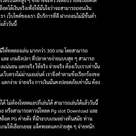
วัลโบนัสที่สูง ๆ ซึ่งอาจจะตรวจสอบรายละเอียดได้
ได้เงินจริงเพื่อให้มั่นใจว่าจะสามารถถอนเงิน
เว็บไซด์ของเรา มีบริการที่ดี ฝากถอนไม่มีขั้นต่ำ
ล้ววันนี้
มีให้ทดลองเล่น มากกว่า 300 เกม โดยสามารถ
ตเกม และ เกมยิงปลา ที่ปลาตายง่ายแบบสุด ๆ สามารถ
น่นอน แตกจริง ให้จริง จ่ายจริง ต้องเว็บเราเท่านั้น
นเว็บตรงไม่ผ่านเอเย่นต์ เราจึงทำตามข้อเรียกร้องขอ
กง่าย จ่ายจริง การเงินมั่นคงปลอดภัยเท่านั้น ต้อง
ได้ ไม่ต้องโหลดแอปก็เล่นได้ สามารถเล่นได้แล้ววันนี้
droid หรือสามารถดาวน์โหลด Pg slot Download และ
 สล็อต PG ค่ายดัง ที่มีระบบเกมอย่างทันสมัย ท่าน
 มีเกมให้เลือกเยอะ แจ็คพอตแตกง่ายสุด ๆ จ่ายหนัก