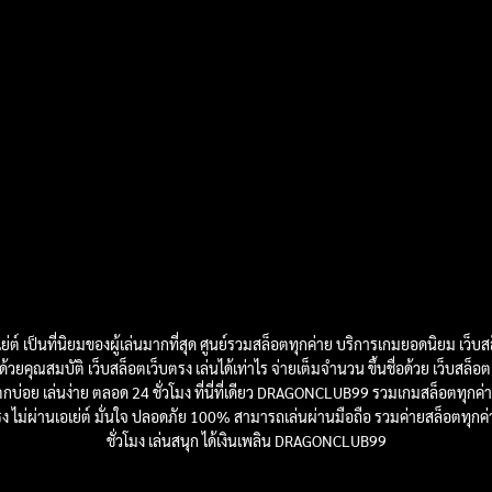
 เป็นที่นิยมของผู้เล่นมากที่สุด ศูนย์รวมสล็อตทุกค่าย บริการเกมยอดนิยม เว็บส
คุณสมบัติ เว็บสล็อตเว็บตรง เล่นได้เท่าไร จ่ายเต็มจำนวน ขึ้นชื่อด้วย เว็บสล็อตเว
กบ่อย เล่นง่าย ตลอด 24 ชั่วโมง ที่นี่ที่เดียว DRAGONCLUB99 รวมเกมสล็อตทุกค่าย
 ไม่ผ่านเอเย่ต์ มั่นใจ ปลอดภัย 100% สามารถเล่นผ่านมือถือ รวมค่ายสล็อตทุกค่า
ชั่วโมง เล่นสนุก ได้เงินเพลิน DRAGONCLUB99
4 Design by DRAGONCLUB99 TEAM สล็อตเว็บตรง เว็บสล็อตแตกง่าย ยอดนิยมอันดั