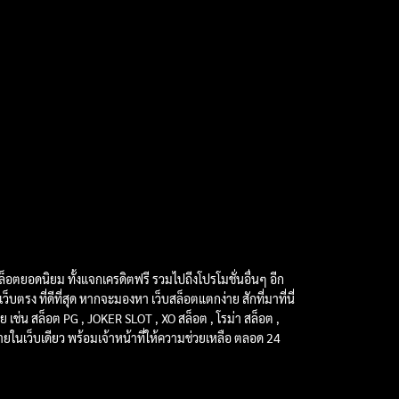
ล็อตยอดนิยม ทั้งแจกเครดิตฟรี รวมไปถีงโปรโมชั่นอื่นๆ อีก
็บตรง ที่ดีที่สุด หากจะมองหา เว็บสล็อตแตกง่าย สักที่มาที่นี่
 เช่น สล็อต PG , JOKER SLOT , XO สล็อต , โรม่า สล็อต ,
ยในเว็บเดียว พร้อมเจ้าหน้าที่ให้ความช่วยเหลือ ตลอด 24
บ 1 ในประเทศไทย