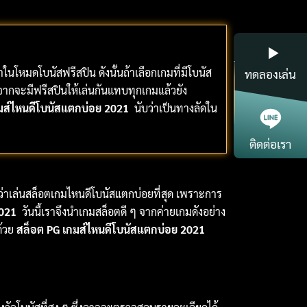
ในโหมดโบนัสฟรีสปิน ดังนั้นถ้าเลือกเกมที่มีโบนัส
ทดลองเล่น
ากจะมีฟรีสปินให้เล่นกันแทบทุกเกมแล้วยัง
มส์ไหนดีโบนัสแตกบ่อย 2021
นับว่าเป็นทางลัดใน
ติดต่อเรา
นว่าเล่นสล็อตเกมไหนดีโบนัสแตกบ่อยที่สุด เพราะการ
 2021
วันนี้เราจึงนำเกมสล็อตดี ๆ จากค่ายเกมดังอย่าง
ด้วย
สล็อต PG เกมส์ไหนดีโบนัสแตกบ่อย 2021