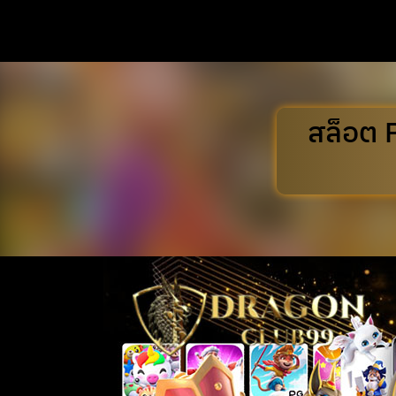
Skip
to
content
สล็อต 