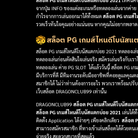
สล็อต PG เกมส์ไหนดีโบนัสแตกบ่อย 2021
เทคนิคข
จากปุ่ม INFO ของแต่ละเกมหรือทดลองเล่นจากค่าย PG
กำไรจากการเล่นออกมาได้ทั้งหมด
สล็อต PG เกมส์
รวดเร็วทันใจคุณอย่างแน่นอน หากคุณไม่อยากพลา
สล็อต PG เกมส์ไหนดีโบนัสแ
สล็อต PG เกมส์ไหนดีโบนัสแตกบ่อย 2021 ทดลองเล่
ทดลองเล่นก่อนตัดสินใจเล่นจริง สมัครเล่นจริงกับเรา
ทดลองเล่น ค่าย PG SLOT ได้แล้ววันนี้ สล็อต PG เกม
มีบริการที่ดี มีทีมงานระดับมืออาชิพที่่คอยดูแลคุณ
สมาชิกได้ ไม่ว่าท่านต้องการอะไร พวกเราพร้อมปรับ
เว็บสล็อต DRAGONCLUB99 เท่านั้น
DRAGONCLUB99
สล็อต PG เกมส์ไหนดีโบนัสแตก
สล็อต PG เกมส์ไหนดีโบนัสแตกบ่อย 2021
เล่นได้
ติดตั้ง Application ได้ง่ายๆ เพียงคลิกเดียว
สล็อต P
สามารถสมัครสมาชิก ที่ทางเข้าเล่นสล็อตได้ด้วยตนเอง
จ่ายจริง สะดวกสบายที่สุดแล้ว