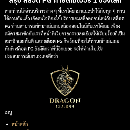
หากท่านได้อ่านบริการต่าง ๆ ที่เราได้ยกมาแนะนำให้กับทุก ๆ ท่าน
ได้อ่านกันแล้ว เกิดสนใจที่จะใช้บริการเกมสล็อตออนไลน์กับ
สล็อต
PG
ท่านสามารถเข้ามาเล่นเกมสล็อตออนไลน์กับเราได้เลย เพียง
สมัครสมาชิกกับเราที่หน้าที่เว็บกรอกรายละเอียดให้เรียบร้อยก็เป็น
สมาชิกเลยทันที และ
สล็อต
PG
ก็พร้อมที่จะให้ท่านเข้าเล่นเลย
ทันที
สล็อต
PG
ยังมีดีกว่าที่นี้อีกเยอะ รอให้ท่านไปเปิด
ประสบการณ์เอาเองเลยดีกว่า
เมนู
หน้าหลัก