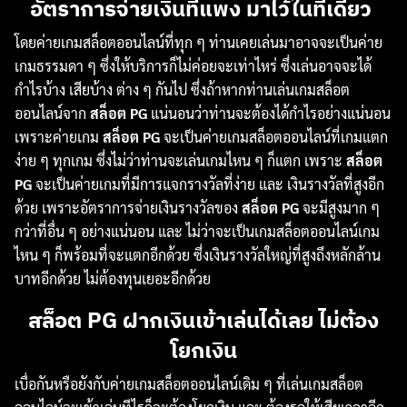
อัตราการจ่ายเงินที่แพง มาไว้ในที่เดียว
โดยค่ายเกมสล็อตออนไลน์ที่ทุก ๆ ท่านเคยเล่นมาอาจจะเป็นค่าย
เกมธรรมดา ๆ ซึ่งให้บริการก็ไม่ค่อยจะเท่าไหร่ ซึ่งเล่นอาจจะได้
กำไรบ้าง เสียบ้าง ต่าง ๆ กันไป ซึ่งถ้าหากท่านเล่นเกมสล็อต
ออนไลน์จาก
สล็อต
PG
แน่นอนว่าท่านจะต้องได้กำไรอย่างแน่นอน
เพราะค่ายเกม
สล็อต
PG
จะเป็นค่ายเกมสล็อตออนไลน์ที่เกมแตก
ง่าย ๆ ทุกเกม ซึ่งไม่ว่าท่านจะเล่นเกมไหน ๆ ก็แตก เพราะ
สล็อต
PG
จะเป็นค่ายเกมที่มีการแจกรางวัลที่ง่าย และ เงินรางวัลที่สูงอีก
ด้วย เพราะอัตราการจ่ายเงินรางวัลของ
สล็อต
PG
จะมีสูงมาก ๆ
กว่าที่อื่น ๆ อย่างแน่นอน และ ไม่ว่าจะเป็นเกมสล็อตออนไลน์เกม
ไหน ๆ ก็พร้อมที่จะแตกอีกด้วย ซึ่งเงินรางวัลใหญ่ที่สูงถึงหลักล้าน
บาทอีกด้วย ไม่ต้องทุนเยอะอีกด้วย
สล็อต PG ฝากเงินเข้าเล่นได้เลย ไม่ต้อง
โยกเงิน
เบื่อกันหรือยังกับค่ายเกมสล็อตออนไลน์เดิม ๆ ที่เล่นเกมสล็อต