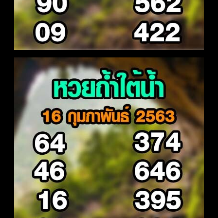
ค้นหา
สำหรับ: