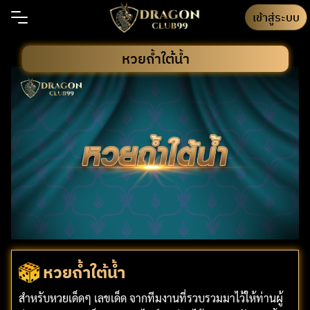
Skip
เข้าสู่ระบบ
to
content
หวยถ้ำใต้น้ำ
หวยถ้ำใต้น้ำ
สำหรับหวยเด็ดๆ เลขเด็ด จากทีมงานที่รวบรวมมาไว้ให้ท่านผู้