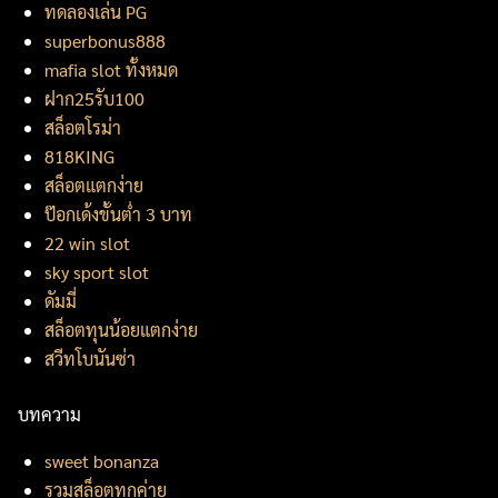
ทดลองเล่น PG
superbonus888
mafia slot ทั้งหมด
ฝาก25รับ100
สล็อตโรม่า
818KING
สล็อตแตกง่าย
ป๊อกเด้งขั้นต่ำ 3 บาท
22 win slot
sky sport slot
ดัมมี่
สล็อตทุนน้อยแตกง่าย
สวีทโบนันซ่า
บทความ
sweet bonanza
รวมสล็อตทุกค่าย