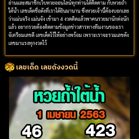
อ่านและสมาชิกเว็บหวยออนไลน์ทุกท่านได้ติดตาม กับหวยถ้ำ
ใต้น้ำ เลขเด็ดชื่อดังที่เราได้ยินมานาน ซึ่งหวยเจ้านี้ต้องบอกเลย
ว่าแม่นจริง แม่นจัง เข้ามา 4 งวดติดแล้วพาคนรวยมานักต่อนัก
แล้ว อยากรวยต้องติดตามข้อมูลข่าวสารทางทีมงานของเรา
จัเตรียมเลขดี เลขเด็ดไว้ให้อย่างพร้อม เพราะเราจะรวมเลขดัง
เลขมาแรงทุกงวดไว้
เลขเด็ด เลขดังงวดนี้