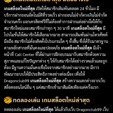
เกมสล็อตใหม่ที่สุด
เปิดให้สมาชิกเดิมพันตลอด 24 ชั่วโมง มี
บริการฝากถอนอัตโนมัติที่รวดเร็ว ฝากถอนไม่จำกัดวงเงินไม่จำกัด
จำนวนครั้ง แจกเครดิตฟรีที่ไม่ต้องทำการฝากแต่อย่างใดให้กับ
สมาชิกใหม่และเสมาชิกเก่าทุก ๆ 30 นาที
เกมสล็อตใหม่ที่สุด
มี
โปรโมชั่นให้สมาชิกได้เลือกมากมาย สามารถเดิมพันผ่านโทรศัพท์
มือถือ สมาชิกไม่ต้องติดตั้งโปรแกรมใด ๆ ทั้งสิ้น ซึ่งได้รับมาตรฐาน
ตามหลักสากลที่มั่นคงและปลอดภัย
เกมสล็อตใหม่ที่สุด
มีเจ้า
หน้าที่ Call Center ที่ได้ผ่านการฝึกอบรมมารับสมาชิกด้วยความ
สุภาพและแก้ไขปัญหาต่าง ๆ ให้กับสมาชิกได้อย่างรวดแล้วและถูก
ต้อง มีฐานความมั่นคงเชื่อใจจากสมาชิกอย่างมากมาย มีการ
พัฒนาระบบให้มีประสิทธิภาพอย่างต่อเนื่อง เพื่อให้
Dragonclub99
เกมสล็อตใหม่ที่สุด
สร้างความแตกต่างจากเว็บ
สล็อตออนไลน์อื่น ๆ แค่สมาชิกเข้ามาสัมผัสเพียงแค่ครั้งแรก
ทดลองเล่น เกมสล็อตใหม่ล่าสุด
ทดลองเล่น
เกมสล็อตใหม่ที่สุด
ได้แล้วกับเว็บ Dragonclub99 เว็บ