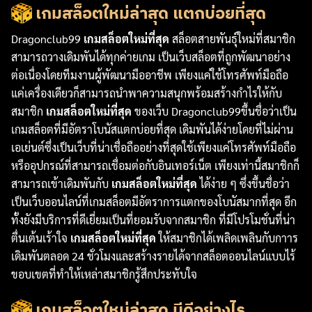
เกมสล็อตใหม่ล่าสุด แตกบ่อยที่สุด
Dragonclub99
เกมสล็อตใหม่ที่สุด
สล็อตสายพันธุ์ใหม่ที่สมาชิก
สามารถวางเดิมพันได้ทุกค่ายเกม เป็นเว็บสล็อตที่ถูกพัฒนาอย่าง
ต่อเนื่องโดยทีมงานผู้พัฒนามืออาชีพ เพียงแค่ใช้โทรศัพท์มือถือ
แค่เครื่องเดียวก็สามารถนำพาความสนุกพร้อมสร้างกำไรให้กับ
สมาชิก
เกมสล็อตใหม่ที่สุด
ของเว็บ Dragonclub99ขึ้นชื่อว่าเป็น
เกมสล็อตที่มีอัตราโบนัสแตกบ่อยที่สุด เดิมพันได้ง่ายโดยที่ไม่ผ่าน
เอเย่นต์ซึ่งเป็นเว็บที่น่าเชื่อถืออย่างที่สุดใช้เพียงแค่โทรศัพท์มือถือ
หรืออุปกรณ์ที่สามารถเชื่อมต่อกับอินเทอร์เน็ต เพียงเท่านี้สมาชิกก็
สามารถเข้าเดิมพันกับ
เกมสล็อตใหม่ที่สุด
ได้ง่าย ๆ ซึ่งขึ้นชื่อว่า
เป็นเว็บออนไลน์ที่เกมสล็อตมีอัตราการแตกของโบนัสมากที่สุด อีก
ทั้งยังมีบริการที่ดีเยี่ยมเป็นที่ยอมรับจากสมาชิก ที่มีโปรโมชั่นที่น่า
ตื่นเต้นเร้าใจ
เกมสล็อตใหม่ที่สุด
ให้สมาชิกได้เพลิดเพลินกับกาาร
เดิมพันตลอด 24 ชั่วโมงและสร้างรายได้จากสล็อตออนไลน์แบบไร้
ขอบเขตที่ทำให้เหล่าสมาชิกรู้สึกประทับใจ
เกมสล็อตใหม่ล่าสุด มีดีอย่างไร