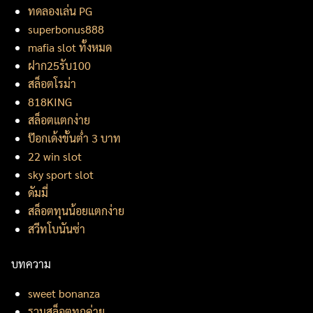
ทดลองเล่น PG
superbonus888
mafia slot ทั้งหมด
ฝาก25รับ100
สล็อตโรม่า
818KING
สล็อตแตกง่าย
ป๊อกเด้งขั้นต่ำ 3 บาท
22 win slot
sky sport slot
ดัมมี่
สล็อตทุนน้อยแตกง่าย
สวีทโบนันซ่า
บทความ
sweet bonanza
รวมสล็อตทุกค่าย