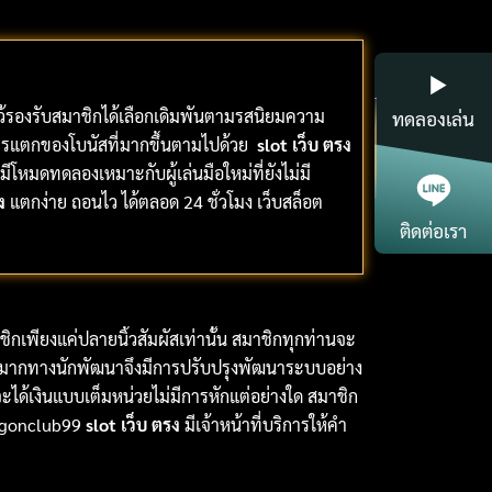
ว้รองรับสมาชิกได้เลือกเดิมพันตามรสนิยมความ
ทดลองเล่น
การแตกของโบนัสที่มากขึ้นตามไปด้วย
slot เว็บ ตรง
ีโหมดทดลองเหมาะกับผู้เล่นมือใหม่ที่ยังไม่มี
รง
แตกง่าย ถอนไว ได้ตลอด 24 ชั่วโมง เว็บสล็อต
ติดต่อเรา
กเพียงแค่ปลายนิ้วสัมผัสเท่านั้น สมาชิกทุกท่านจะ
นวนมากทางนักพัฒนาจึงมีการปรับปรุงพัฒนาระบบอย่าง
กจะได้เงินแบบเต็มหน่วยไม่มีการหักแต่อย่างใด สมาชิก
Dragonclub99
slot เว็บ ตรง
มีเจ้าหน้าที่บริการให้คำ