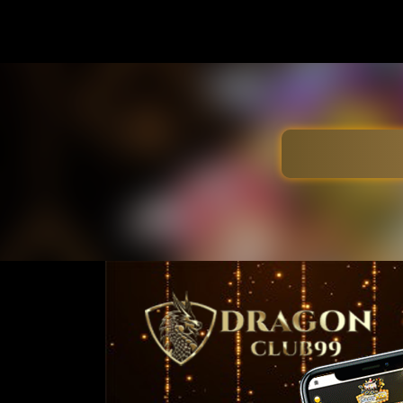
Skip
to
content