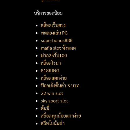
บริการยอดนิยม
สล็อตเว็บตรง
ทดลองเล่น PG
superbonus888
mafia slot ทั้งหมด
ฝาก25รับ100
สล็อตโรม่า
818KING
สล็อตแตกง่าย
ป๊อกเด้งขั้นต่ำ 3 บาท
22 win slot
sky sport slot
ดัมมี่
สล็อตทุนน้อยแตกง่าย
สวีทโบนันซ่า