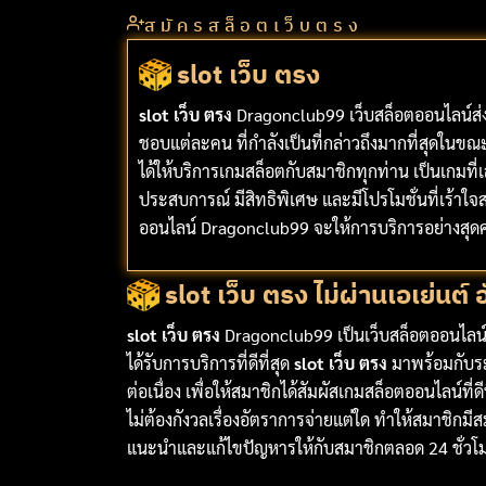
สมัครสล็อตเว็บตรง
slot เว็บ ตรง
slot เว็บ ตรง
Dragonclub99 เว็บสล็อตออนไลน์ส่ง
ชอบแต่ละคน ที่กำลังเป็นที่กล่าวถึงมากที่สุดใน
ได้ให้บริการเกมสล็อตกับสมาชิกทุกท่าน เป็นเกมที่เ
ประสบการณ์ มีสิทธิพิเศษ และมีโปรโมชั่นที่เร้าใ
ออนไลน์ Dragonclub99 จะให้การบริการอย่างสุดค
slot เว็บ ตรง ไม่ผ่านเอเย่นต์ 
slot เว็บ ตรง
Dragonclub99 เป็นเว็บสล็อตออนไลน์ท
ได้รับการบริการที่ดีที่สุด
slot เว็บ ตรง
มาพร้อมกับระ
ต่อเนื่อง เพื่อให้สมาชิกได้สัมผัสเกมสล็อตออนไลน์ที่ดี
ไม่ต้องกังวลเรื่องอัตราการจ่ายแต่ใด ทำให้สมาชิก
แนะนำและแก้ไขปัญหารให้กับสมาชิกตลอด 24 ชั่วโมง ส