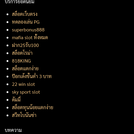
บริการยอดนิยม
สล็อตเว็บตรง
ทดลองเล่น PG
superbonus888
mafia slot ทั้งหมด
ฝาก25รับ100
สล็อตโรม่า
818KING
สล็อตแตกง่าย
ป๊อกเด้งขั้นต่ำ 3 บาท
22 win slot
sky sport slot
ดัมมี่
สล็อตทุนน้อยแตกง่าย
สวีทโบนันซ่า
บทความ