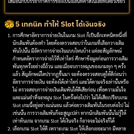
เสมือนกับบรรยากาศการของไปนั่งเล่นที่คาสิโนเลยทีเดียวเชียว
5 เทคนิค ทำให้ Slot ได้เงินจริง
การศึกษาอัตราการจ่ายเงินในเกม Slot ก็เป็นอีกเทคนิคหนึ่งที่
นักเดิมพันต้องทำ โดยต้องตรวจสอบว่าในเกมที่เลือกวางเดิม
พันไปนั้น มีอัตราการจ่ายเงินแบบไหนบ้าง แต่ละสัญลักษณ์
กำหนดอัตราการจ่ายไว้ที่เท่าไหร่ ศึกษาข้อมูลก่อนการวางเดิม
พันทุกครั้งอย่างถี่ถ้วน และเมื่อจบการหมุนของเกมทุก ๆ ครั้ง
แล้ว สัญลักษณ์ใดปรากฏขึ้นมา จะต้องตรวจสอบดูให้ดีก่อนว่า
อัตราการจ่ายเงิน จะต้องได้เท่าไหร่ และได้ตามจริงเท่านั้นหรือ
ไม่ ตรวจสอบการจ่ายเงินเดิมพันให้ดีเสียก่อน เพื่อความมั่นใจ
และแม่นยำที่จะหมุน Slot ในครั้งต่อไปว่า ไม่ได้เสียเปรียบเกม
Slot เกมนี้อยู่อย่างแน่นอน แล้วค่อยวางเดิมพันในรอบต่อไป ไม่
เช่นนั้น การวางเดิมพันก็จะสูญเปล่า หากนักเดิมพันนั้นไม่รู้ให้
เท่าทันเกม จากเกม Slot ได้เงินจริง ก็อาจจะไม่จริงก็ได้
เลือกเกม Slot ให้ดี เพราะเกม Slot ให้เลือกเยอะมาก มีหลาย