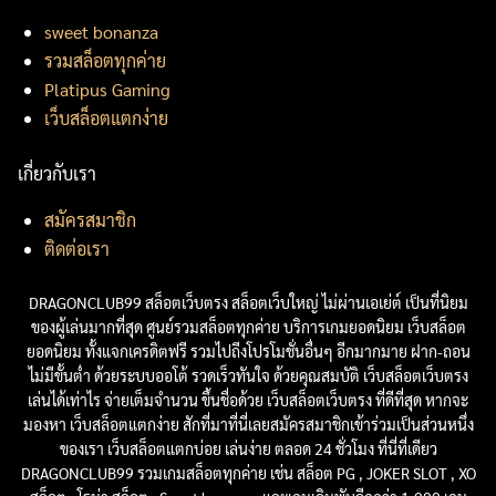
sweet bonanza
รวมสล็อตทุกค่าย
Platipus Gaming
เว็บสล็อตแตกง่าย
เกี่ยวกับเรา
สมัครสมาชิก
ติดต่อเรา
DRAGONCLUB99 สล็อตเว็บตรง สล็อตเว็บใหญ่ ไม่ผ่านเอเย่ต์ เป็นที่นิยม
ของผู้เล่นมากที่สุด ศูนย์รวมสล็อตทุกค่าย บริการเกมยอดนิยม เว็บสล็อต
ยอดนิยม ทั้งแจกเครดิตฟรี รวมไปถีงโปรโมชั่นอื่นๆ อีกมากมาย ฝาก-ถอน
ไม่มีขั้นต่ำ ด้วยระบบออโต้ รวดเร็วทันใจ ด้วยคุณสมบัติ เว็บสล็อตเว็บตรง
เล่นได้เท่าไร จ่ายเต็มจำนวน ขึ้นชื่อด้วย เว็บสล็อตเว็บตรง ที่ดีที่สุด หากจะ
มองหา เว็บสล็อตแตกง่าย สักที่มาที่นี่เลยสมัครสมาชิกเข้าร่วมเป็นส่วนหนึ่ง
ของเรา เว็บสล็อตแตกบ่อย เล่นง่าย ตลอด 24 ชั่วโมง ที่นี่ที่เดียว
DRAGONCLUB99 รวมเกมสล็อตทุกค่าย เช่น สล็อต PG , JOKER SLOT , XO