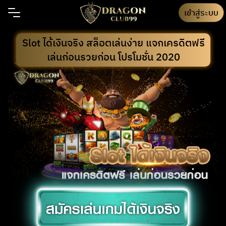
Skip
เข้าสู่ระบบ
to
content
Slot ได้เงินจริง สล็อตเล่นง่าย แจกเครดิตฟรี
เล่นก่อนรวยก่อน โปรโมชั่น 2020