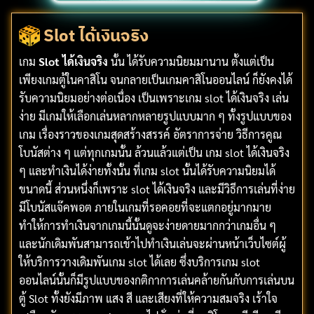
Slot ได้เงินจริง
เกม
Slot ได้เงินจริง
นั้น ได้รับความนิยมมานาน ตั้งแต่เป็น
เพียงเกมตู้ในคาสิโน จนกลายเป็นเกมคาสิโนออนไลน์ ก็ยังคงได้
รับความนิยมอย่างต่อเนื่อง เป็นเพราะเกม slot ได้เงินจริง เล่น
ง่าย มีเกมให้เลือกเล่นหลากหลายรูปแบบมาก ๆ ทั้งรูปแบบของ
เกม เรื่องราวของเกมสุดสร้างสรรค์ อัตราการจ่าย วิธีการคูณ
โบนัสต่าง ๆ แต่ทุกเกมนั้น ล้วนแล้วแต่เป็น เกม slot ได้เงินจริง
ๆ และทำเงินได้ง่ายทั้งนั้น ที่เกม slot นั้นได้รับความนิยมได้
ขนาดนี้ ส่วนหนึ่งก็เพราะ slot ได้เงินจริง และมีวิธีการเล่นที่ง่าย
มีโบนัสแจ๊คพอต ภายในเกมที่รอคอยที่จะแตกอยู่มากมาย
ทำให้การทำเงินจากเกมนี้นั้นดูจะง่ายดายมากกว่าเกมอื่น ๆ
และนักเดิมพันสามารถเข้าไปทำเงินเล่นจะผ่านหน้าเว็บไซต์ผู้
ให้บริการวางเดิมพันเกม slot ได้เลย ซึ่งบริการเกม slot
ออนไลน์นั้นก็มีรูปแบบของกติกาการเล่นคล้ายกันกับการเล่นบน
ตู้ Slot ทั้งยังมีภาพ แสง สี และเสียงที่ให้ความสมจริง เร้าใจ