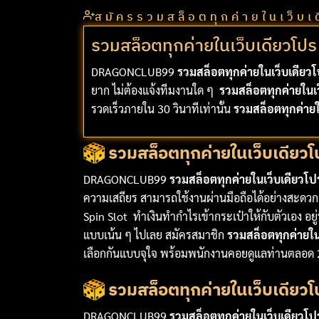
สมัครรวมสล็อตทุกค่ายในเว็บ
รวมสล็อตทุกค่ายในเว็บเดียวโป
DRAGONCLUB99
รวมสล็อตทุกค่ายในเว็บเดีย
ยาก ไม่ต้องแจ้งทีมงานใด ๆ
รวมสล็อตทุกค่ายใน
รวดเร็วภายใน 30 วินาทีเท่านั้น
รวมสล็อตทุกค่าย
รวมสล็อตทุกค่ายในเว็บเดียว
DRAGONCLUB99
รวมสล็อตทุกค่ายในเว็บเดียว
ความเสถียร สามารถใช้งานผ่านมือถือได้อย่างสะดวก
Spin Slot ทำเงินทำกำไรเข้ากระเป๋าให้กับตัวเอง อยู่
แบบเน้น ๆ ไปเลย สมัครสมาชิก
รวมสล็อตทุกค่ายใ
เลือกกันแบบจุใจ พร้อมพนักงานคอยดูแลท่านตลอด 2
รวมสล็อตทุกค่ายในเว็บเดียว
DRAGONCLUB99
รวมสล็อตทุกค่ายในเว็บเดียว