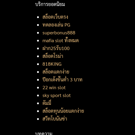
บริการยอดนิยม
สล็อตเว็บตรง
ทดลองเล่น PG
superbonus888
mafia slot ทั้งหมด
ฝาก25รับ100
สล็อตโรม่า
818KING
สล็อตแตกง่าย
ป๊อกเด้งขั้นต่ำ 3 บาท
22 win slot
sky sport slot
ดัมมี่
สล็อตทุนน้อยแตกง่าย
สวีทโบนันซ่า
บทความ