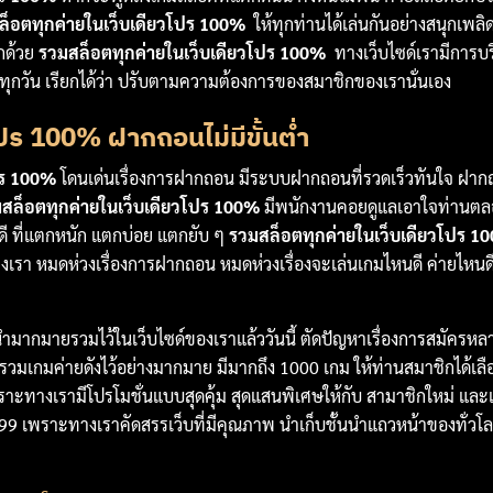
ล็อตทุกค่ายในเว็บเดียวโปร 100%
ให้ทุกท่านได้เล่นกันอย่างสนุกเพลิด
กด้วย
รวมสล็อตทุกค่ายในเว็บเดียวโปร 100%
ทางเว็บไซด์เรามีการบ
ดทุกวัน เรียกได้ว่า ปรับตามความต้องการของสมาชิกของเรานั่นเอง
ปร 100% ฝากถอนไม่มีขั้นต่ำ
โปร 100%
โดนเด่นเรื่องการฝากถอน มีระบบฝากถอนที่รวดเร็วทันใจ ฝากถอนแบ
สล็อตทุกค่ายในเว็บเดียวโปร 100%
มีพนักงานคอยดูแลเอาใจท่านตลอด
ค้นหา
ดี ที่แตกหนัก แตกบ่อย แตกยับ ๆ
รวมสล็อตทุกค่ายในเว็บเดียวโปร 
สำหรับ:
ทางเรา หมดห่วงเรื่องการฝากถอน หมดห่วงเรื่องจะเล่นเกมไหนดี ค่ายไหน
นำมากมายรวมไว้ในเว็บไซด์ของเราแล้ววันนี้ ตัดปัญหาเรื่องการสมัครหลา
รวมเกมค่ายดังไว้อย่างมากมาย มีมากถึง 1000 เกม ให้ท่านสมาชิกได้เลื
 เพราะทางเรามีโปรโมชั่นแบบสุดคุ้ม สุดแสนพิเศษให้กับ สามาชิกใหม่ แ
เพราะทางเราคัดสรรเว็บที่มีคุณภาพ นำเก็บชั้นนำแถวหน้าของทั่วโลกม