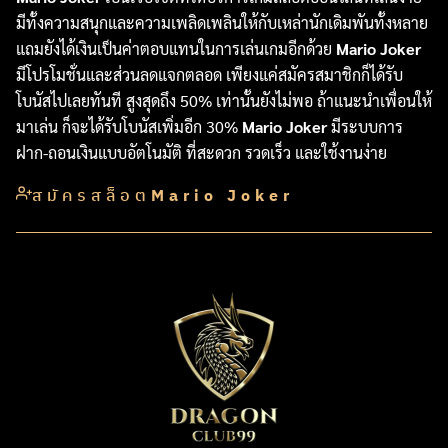
มีทั้งความสนุกและความเพลิดเพลินให้กับเหล่านักเดิมพันทั้งหลาย
แถมยังได้เงินเป็นค่าตอบแทนในการเล่นเกมอีกด้วย
Mario Joker
มีโปรโมชั่นและส่วนลดแจกตลอด เพียงแค่สมัครสมาชิกก็ได้รับ
โบนัสไปเลยทันที สูงสุดถึง 50% เท่านั้นยังไม่พอ ถ้าแนะนำเพื่อนให้
มาเล่น ก็จะได้รับโบนัสเพิ่มอีก 30%
Mario Joker
มีระบบการ
ฝาก-ถอนเงินแบบอัตโนมัติ ที่สะดวก รวดเร็ว และใช้งานง่าย
สมัครสล็อต
Mario Joker