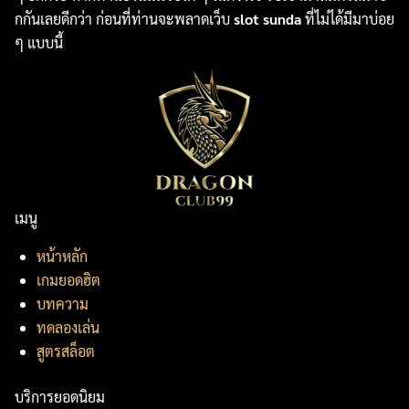
กกันเลยดีกว่า ก่อนที่ท่านจะพลาดเว็บ
slot sunda
ที่ไม่ได้มีมาบ่อย
ๆ แบบนี้
เมนู
หน้าหลัก
เกมยอดฮิต
บทความ
ทดลองเล่น
สูตรสล็อต
บริการยอดนิยม