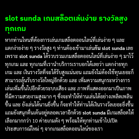
slot sunda เกมสล็อตเล่นง่าย รางวัลสูง
ทุกเกม
หากท่านไหนที่ต้องการเล่นเกมสล็อตออนไลน์ที่เล่นง่าย ๆ และ
แตกง่ายง่าย ๆ รางวัลสูง ๆ ท่านต้องเข้ามาเล่น
กัน slot sunda
เลย
เพราะ
slot sunda
ได้รวบรวมเกมสล็อตออนไลน์ที่เล่นง่าย ๆ มาไว้
ทุกเกม และ ทุกเกมที่เรานำบริการเราบอกได้เลยว่า แตกง่ายทุก
เกม และ เงินรางวัลที่จะได้รับสูงแน่นอน แถมยังไม่ต้องใช้ทุนเยอะก็
สามารถลุ้นรับรางวัลใหญ่อีกด้วย และ เพิ่มความสนุกระหว่างการ
เล่นเพิ่มขึ้นไปอีกด้วยระบบเสียง และ ภาพที่แสดงออกมาเป็นภาพ
ที่มีความสวยงามสูงมาก ๆ ซึ่งจะทำให้ท่านเล่นได้อย่างเพลิดเพลิน
ขึ้น และ ยังเล่นได้นานยิ่งขึ้น ก็จะทำให้ท่านได้เงินรางวัลเยอะยิ่งขึ้น
แถมยังสนุกตื่นเต้นอยู่ตลอดเวลาอีกด้วย
slot sunda
มีเกมสล็อตให้
เลือกมากกว่า 10 ค่ายเกมดัง ๆ พร้อมให้ทุกท่านเข้าไปเปิด
ประสบการณ์ใหม่ ๆ จากเกมสล็อตออนไลน์ของเรา