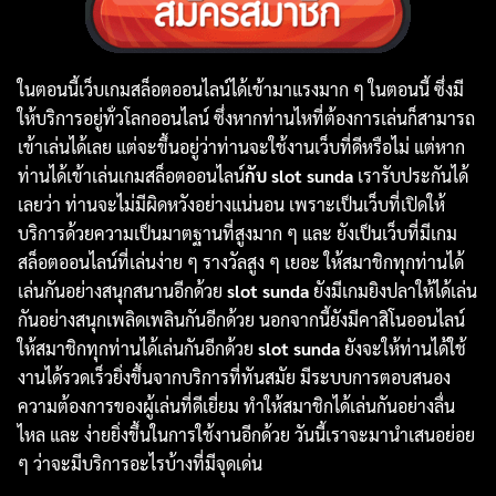
ในตอนนี้เว็บเกมสล็อตออนไลน์ได้เข้ามาแรงมาก ๆ ในตอนนี้ ซึ่งมี
ให้บริการอยู่ทั่วโลกออนไลน์ ซึ่งหากท่านไหที่ต้องการเล่นก็สามารถ
เข้าเล่นได้เลย แต่จะขึ้นอยู่ว่าท่านจะใช้งานเว็บที่ดีหรือไม่ แต่หาก
ท่านได้เข้าเล่นเกมสล็อตออนไลน์
กับ slot sunda
เรารับประกันได้
เลยว่า ท่านจะไม่มีผิดหวังอย่างแน่นอน เพราะเป็นเว็บที่เปิดให้
บริการด้วยความเป็นมาตฐานที่สูงมาก ๆ และ ยังเป็นเว็บที่มีเกม
สล็อตออนไลน์ที่เล่นง่าย ๆ รางวัลสูง ๆ เยอะ ให้สมาชิกทุกท่านได้
เล่นกันอย่างสนุกสนานอีกด้วย
slot sunda
ยังมีเกมยิงปลาให้ได้เล่น
กันอย่างสนุกเพลิดเพลินกันอีกด้วย นอกจากนี้ยังมีคาสิโนออนไลน์
ให้สมาชิกทุกท่านได้เล่นกันอีกด้วย
slot sunda
ยังจะให้ท่านได้ใช้
งานได้รวดเร็วยิ่งขึ้นจากบริการที่ทันสมัย มีระบบการตอบสนอง
ความต้องการของผู้เล่นที่ดีเยี่ยม ทำให้สมาชิกได้เล่นกันอย่างลื่น
ไหล และ ง่ายยิ่งขึ้นในการใช้งานอีกด้วย วันนี้เราจะมานำเสนอย่อย
ๆ ว่าจะมีบริการอะไรบ้างที่มีจุดเด่น