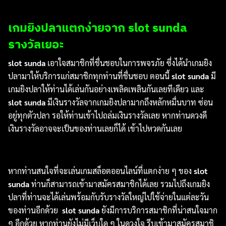
เกมยิงปลาแตกง่ายจาก slot sunda
รางวัลเยอะ
slot sunda
เอาใจสมาชิกที่ชื่นชอบในการพจรภัย ซึ่งได้นำเกมยิง
ปลามาให้บริการแก่สมาชิกทุกท่านที่ชื่นชอบ ตอนนี้
slot sunda
มี
เกมยิงปลาให้ท่านได้เล่นกันอย่างเพลิดเพลินกันเลยทีเดียว และ
slot sunda
มีเงินรางวัลจากเกมยิงปลามากถึงหลักหมื่นบาท ซ่อน
อยู่ทุกตัวปลา รอให้ท่านเข้าไปถล่มเงินรางวัลเลย หากท่านดวงดี
เงินรางวัลอาจจะเป็นของท่านเลยก็ได้ เข้าไปหวดกันเลย
ค้นหา
สำหรับ:
หากท่านสนใจที่จะเล่นเกมสล็อตออนไลน์ที่แตกง่าย ๆ ของ
slot
sunda
ท่านก็สามารถเข้ามาสมัครสมาชิกได้เลย รวมไปถึงเกมยิง
ปลาที่ท่านจะได้เล่นพร้อมกับรับรางวัลใหญ่ไปใช้จ่ายในแต่ละวัน
ของท่านอีกด้วย
slot sunda
ยังมีการบริการสมาชิกที่น่าสนใจมาก
ๆ อีกด้วย หากท่านยังไม่มีเว็บใด ๆ ในดวงใจ รีบเข้ามาสมัครสมาชิ